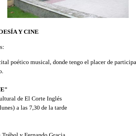
OESÍA Y CINE
os:
cital poético musical, donde tengo el placer de particip
o.
NE"
ltural de El Corte Inglés
lunes) a las 7,30 de la tarde
s Trébol y Fernando Gracia