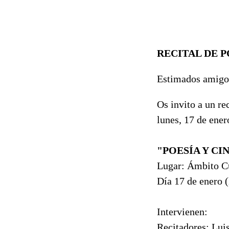
RECITAL DE P
Estimados amig
Os invito a un re
lunes, 17 de ener
"POESÍA Y CI
Lugar: Ámbito Cu
Día 17 de enero (
Intervienen:
Recitadores: Lui