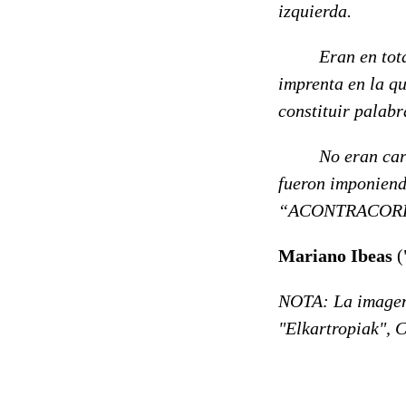
izquierda.
Eran en total d
imprenta en la qu
constituir palabr
No eran caracte
fueron imponiend
“ACONTRACORR
Mariano Ibeas
(
NOTA: La imagen 
"Elkartropiak", C