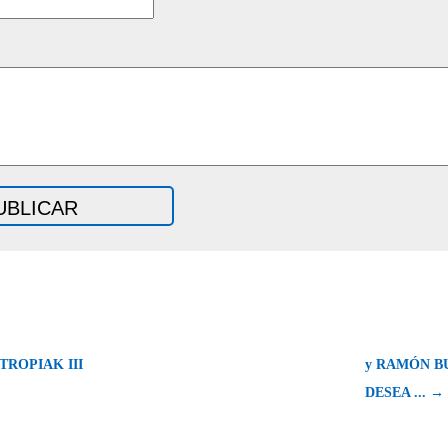
ROPIAK III
y RAMÓN B
DESEA ... →