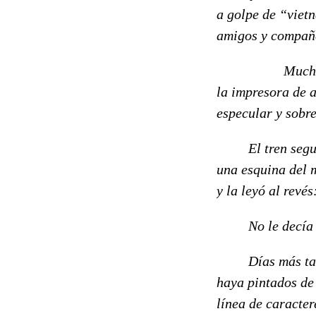
a golpe de “vietn
amigos y compañe
Muchas horas d
la impresora de a
especular y sobre
El tren seguía s
una esquina del 
y la leyó al revé
No le decía nad
Días más tarde 
haya pintados de
línea de caracter