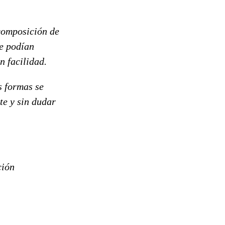
composición de
ue podían
n facilidad.
 formas se
te y sin dudar
ción