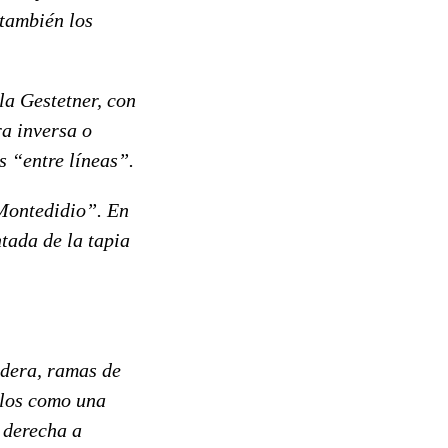
 también los
 Gestetner, con
ra inversa o
s “entre líneas”.
Montedidio”. En
tada de la tapia
dera, ramas de
rlos como una
e derecha a