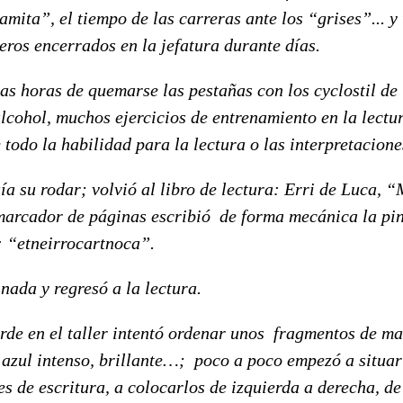
amita”, el tiempo de las carreras ante los “grises”... y
ros encerrados en la jefatura durante días.
e quemarse las pestañas con los cyclostil de la
lcohol, muchos ejercicios de entrenamiento en la lectu
 todo la habilidad para la lectura o las interpretacione
u rodar; volvió al libro de lectura: Erri de Luca, “
marcador de páginas escribió de forma mecánica la pin
s: “etneirrocartnoca”.
a y regresó a la lectura.
en el taller intentó ordenar unos fragmentos de ma
 azul intenso, brillante…; poco a poco empezó a situa
es de escritura, a colocarlos de izquierda a derecha, d