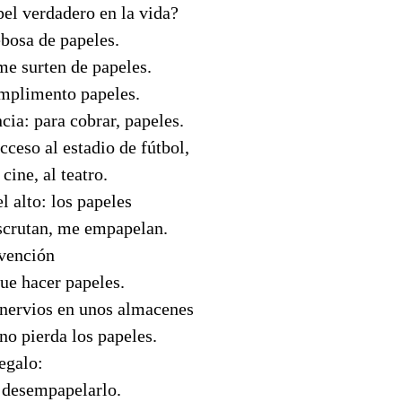
el verdadero en la vida?
ebosa de papeles.
 me surten de papeles.
mplimento papeles.
ia: para cobrar, papeles.
ceso al estadio de fútbol,
 cine, al teatro.
l alto: los papeles
escrutan, me empapelan.
vención
ue hacer papeles.
nervios en unos almacenes
no pierda los papeles.
egalo:
l desempapelarlo.