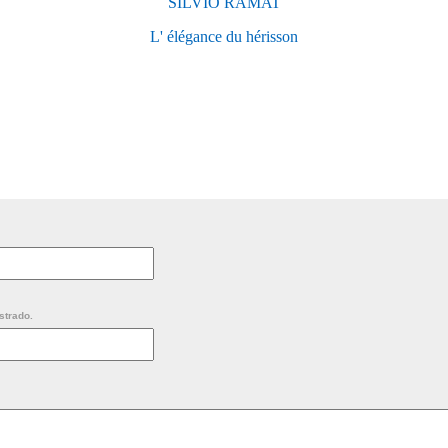
SILVIO RAMAT
L' élégance du hérisson
strado.