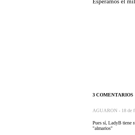
Esperamos el mil
3 COMENTARIOS
AGUARON -
18 de 
Pues sí, LadyB tiene r
"almarios"