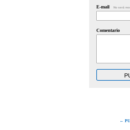
E-mail
No será mo
Comentario
← PU