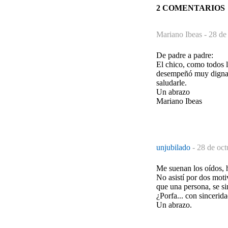
2 COMENTARIOS
Mariano Ibeas -
28 de
De padre a padre:
El chico, como todos l
desempeñó muy digname
saludarle.
Un abrazo
Mariano Ibeas
unjubilado
-
28 de oct
Me suenan los oídos, h
No asistí por dos moti
que una persona, se si
¿Porfa... con sincerida
Un abrazo.