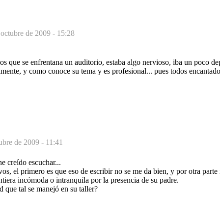
 octubre de 2009 - 15:28
os que se enfrentana un auditorio, estaba algo nervioso, iba un poco dep
nte, y como conoce su tema y es profesional... pues todos encantado
ubre de 2009 - 11:41
e creído escuchar...
vos, el primero es que eso de escribir no se me da bien, y por otra part
ntiera incómoda o intranquila por la presencia de su padre.
d que tal se manejó en su taller?