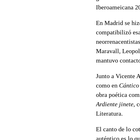
Iberoameicana 2
En Madrid se hiz
compatibilizó esa
neorrenacentista
Maravall, Leopol
mantuvo contacto
Junto a Vicente A
como en
Cántico
obra poética co
Ardiente jinete
, 
Literatura.
El canto de lo co
auténtico es lo q