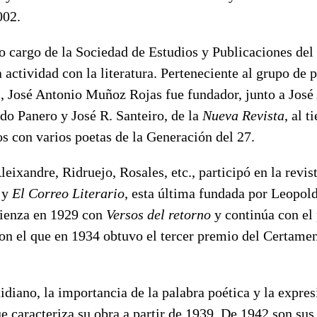
002.
o cargo de la Sociedad de Estudios y Publicaciones del
 actividad con la literatura. Perteneciente al grupo de 
s, José Antonio Muñoz Rojas fue fundador, junto a José
do Panero y José R. Santeiro, de la
Nueva Revista
, al 
s con varios poetas de la Generación del 27.
leixandre, Ridruejo, Rosales, etc., participó en la revis
y
El Correo Literario
, esta última fundada por Leopol
mienza en 1929 con
Versos del retorno
y continúa con el
con el que en 1934 obtuvo el tercer premio del Certame
tidiano, la importancia de la palabra poética y la expres
ue caracteriza su obra a partir de 1939. De 1942 son su