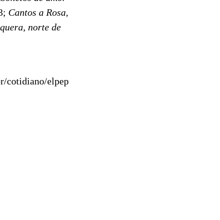
3;
Cantos a Rosa
,
quera, norte de
or/cotidiano/elpepucul/20090929elpepucul_3/Tes