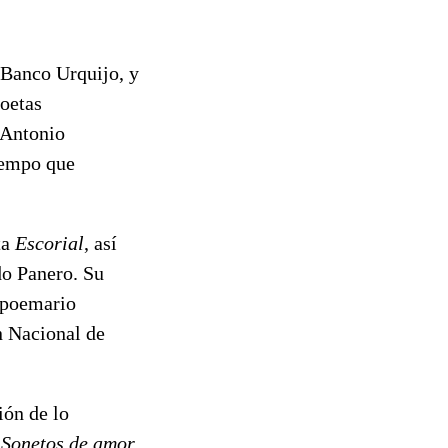
 Banco Urquijo, y
poetas
 Antonio
tiempo que
ta
Escorial
, así
do Panero. Su
 poemario
n Nacional de
ión de lo
s
Sonetos de amor