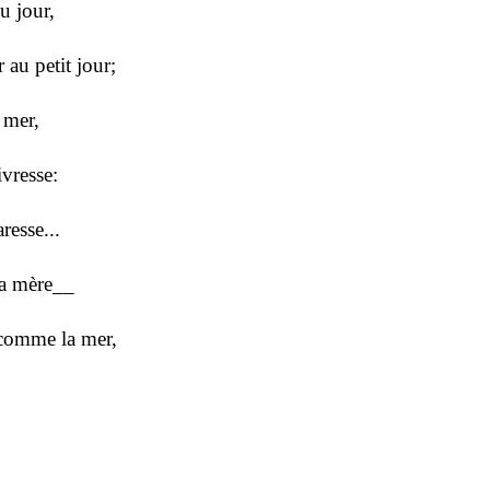
u jour,
 au petit jour;
 mer,
ivresse:
aresse...
la mère__
 comme la mer,