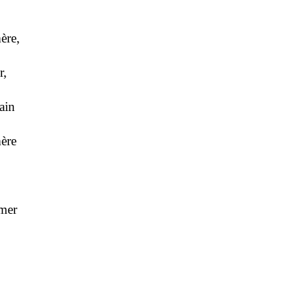
ère,
r,
ain
mère
 mer