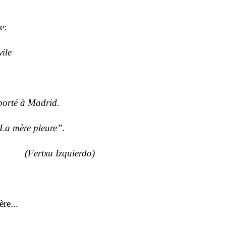
e:
vile
porté à Madrid.
La mère pleure”.
(Fertxu Izquierdo)
re...