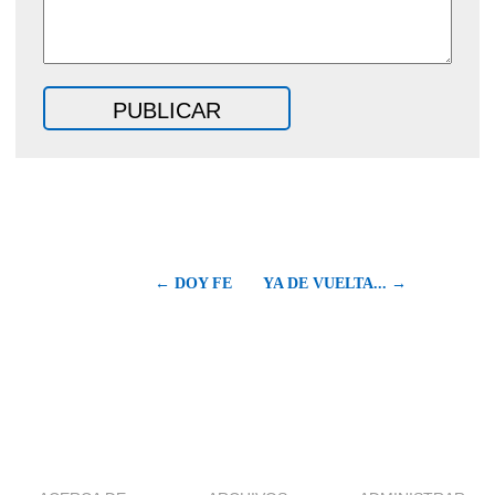
← DOY FE
YA DE VUELTA... →