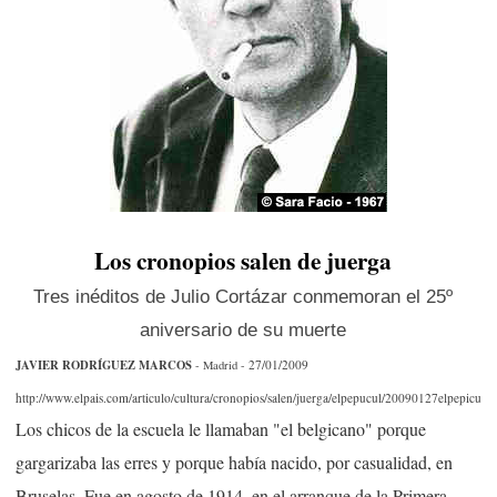
Los cronopios salen de juerga
Tres inéditos de Julio Cortázar conmemoran el 25º
aniversario de su muerte
JAVIER RODRÍGUEZ MARCOS
27/01/2009
- Madrid -
http://www.elpais.com/articulo/cultura/cronopios/salen/juerga/elpepucul/20090127elpepicul_3
Los chicos de la escuela le llamaban "el belgicano" porque
gargarizaba las erres y porque había nacido, por casualidad, en
Bruselas. Fue en agosto de 1914, en el arranque de la Primera