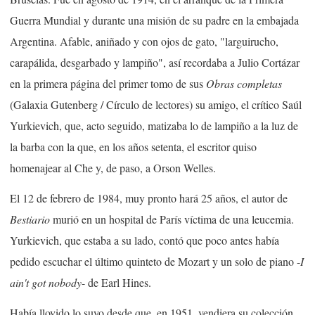
Guerra Mundial y durante una misión de su padre en la embajada
Argentina. Afable, aniñado y con ojos de gato, "larguirucho,
carapálida, desgarbado y lampiño", así recordaba a Julio Cortázar
en la primera página del primer tomo de sus
Obras completas
(Galaxia Gutenberg / Círculo de lectores) su amigo, el crítico Saúl
Yurkievich, que, acto seguido, matizaba lo de lampiño a la luz de
la barba con la que, en los años setenta, el escritor quiso
homenajear al Che y, de paso, a Orson Welles.
El 12 de febrero de 1984, muy pronto hará 25 años, el autor de
Bestiario
murió en un hospital de París víctima de una leucemia.
Yurkievich, que estaba a su lado, contó que poco antes había
pedido escuchar el último quinteto de Mozart y un solo de piano -
I
ain't got nobody
- de Earl Hines.
Había llovido lo suyo desde que, en 1951, vendiera su colección