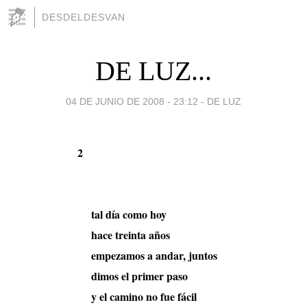
DESDELDESVAN
DE LUZ...
04 DE JUNIO DE 2008 - 23:12
-
DE LUZ
2
tal día como hoy
hace treinta años
empezamos a andar, juntos
dimos el primer paso
y el camino no fue fácil