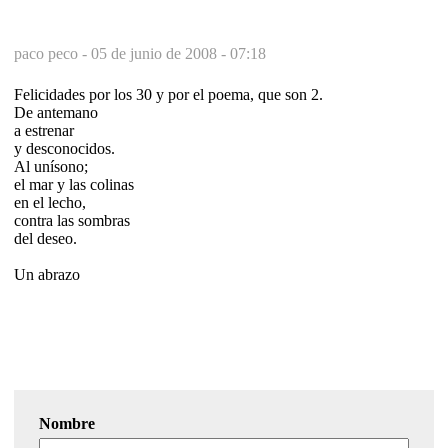
paco peco -
05 de junio de 2008 - 07:18
Felicidades por los 30 y por el poema, que son 2.
De antemano
a estrenar
y desconocidos.
Al unísono;
el mar y las colinas
en el lecho,
contra las sombras
del deseo.
Un abrazo
Nombre