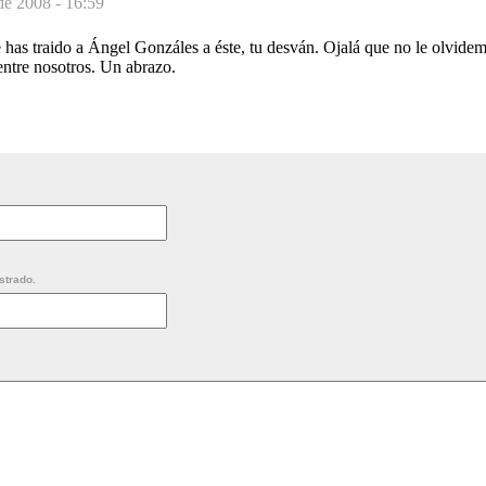
de 2008 - 16:59
has traido a Ángel Gonzáles a éste, tu desván. Ojalá que no le olvide
entre nosotros. Un abrazo.
strado.