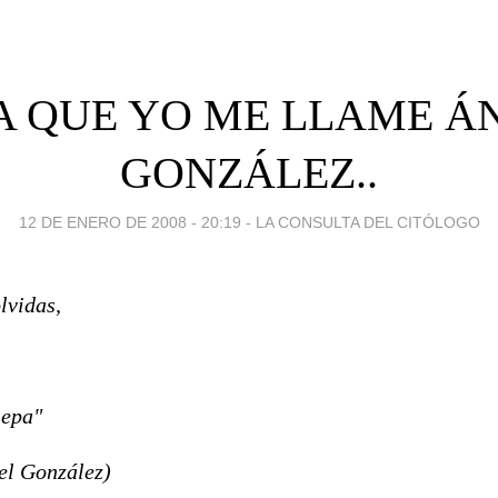
A QUE YO ME LLAME Á
GONZÁLEZ..
12 DE ENERO DE 2008 - 20:19
-
LA CONSULTA DEL CITÓLOGO
olvidas,
sepa"
nzález)