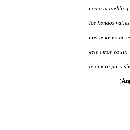
como la niebla qu
los hondos valles
creciente en un e
este amor ya sin
te amará para si
(
Áng