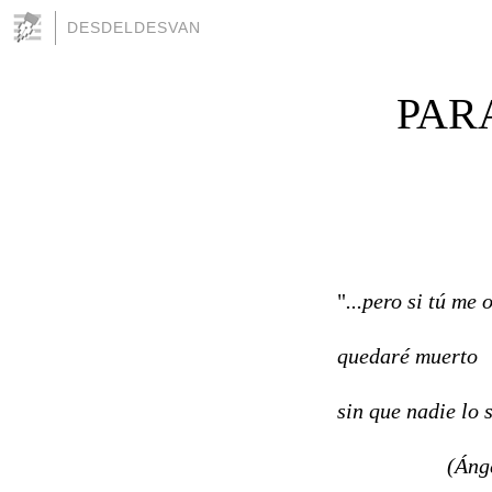
DESDELDESVAN
PAR
"
...pero si tú me 
quedaré muerto
sin que nadie lo 
(Ángel Go