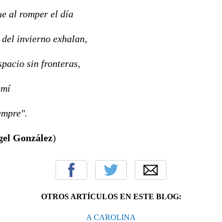
e al romper el día
 del invierno exhalan,
spacio sin fronteras,
 mí
empre".
el González
)
OTROS ARTÍCULOS EN ESTE BLOG:
A CAROLINA