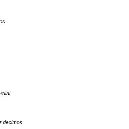
mos
rdial
vir decimos