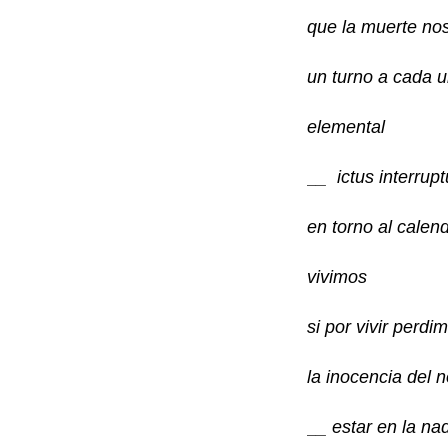
que la muerte no
un turno a cada 
elemental
_
_ ictus interrup
en torno al calen
vivimos
si por vivir perdi
la inocencia del n
_
_ estar en la na