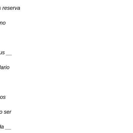
s reserva
uno
tus __
dario
mos
o ser
da __